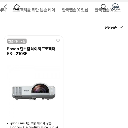
서리
프로젝터를 위한 엡손 케어
한국엡손 X 잇섭
한국엡손 X 보스
Epson 단초점 레이저 프로젝터
EB-L210SF
Epson Care 1년 포함 패키지 상품
4,000lm 컬러/백색밝기와 Full HD 해상도