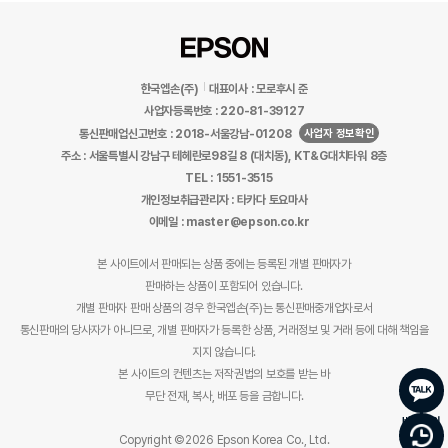
한국엡손(주)
대표이사 : 모로후시 준
사업자등록번호 : 220-81-39127
사업자 정보확인
통신판매업신고번호 : 2018-서울강남-01208
주소 : 서울특별시 강남구 테헤란로98길 8 (대치동), KT&G대치타워 8층
TEL : 1551-3515
개인정보취급관리자 : 타카다 토요마사
이메일 : master@epson.co.kr
본 사이트에서 판매되는 상품 중에는 등록된 개별 판매자가
판매하는 상품이 포함되어 있습니다.
개별 판매자 판매 상품의 경우 한국엡손(주)는 통신판매중개업자로서
통신판매의 당사자가 아니므로, 개별 판매자가 등록한 상품, 거래정보 및 거래 등에 대해 책임을
지지 않습니다.
본 사이트의 컨텐츠는 저작권법의 보호를 받는 바
무단 전재, 복사, 배포 등을 금합니다.
바로문의
Copyright ©2026 Epson Korea Co., Ltd.