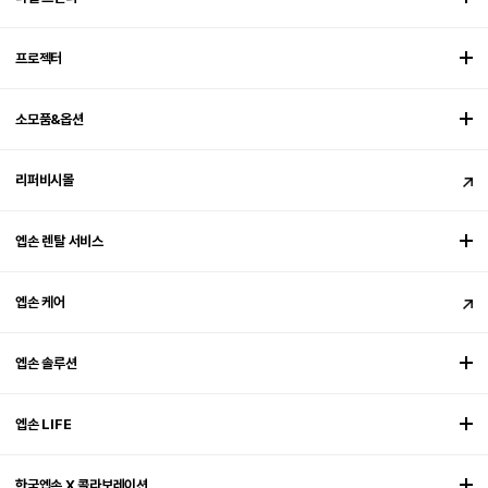
프로젝터
소모품&옵션
리퍼비시몰
엡손 렌탈 서비스
엡손 케어
엡손 솔루션
엡손 LIFE
한국엡손 X 콜라보레이션