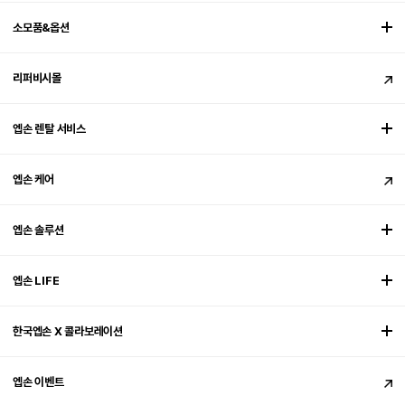
소모품&옵션
리퍼비시몰
엡손 렌탈 서비스
엡손 케어
엡손 솔루션
엡손 LIFE
한국엡손 X 콜라보레이션
엡손 이벤트