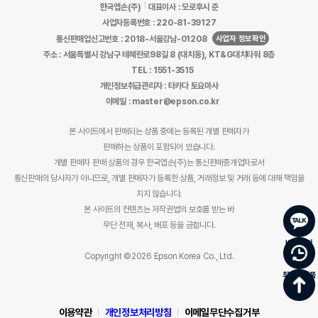
한국엡손(주)
대표이사 : 모로후시 준
사업자등록번호 : 220-81-39127
사업자 정보확인
통신판매업신고번호 : 2018-서울강남-01208
주소 : 서울특별시 강남구 테헤란로98길 8 (대치동), KT&G대치타워 8층
TEL : 1551-3515
개인정보취급관리자 : 타카다 토요마사
이메일 : master@epson.co.kr
본 사이트에서 판매되는 상품 중에는 등록된 개별 판매자가
판매하는 상품이 포함되어 있습니다.
개별 판매자 판매 상품의 경우 한국엡손(주)는 통신판매중개업자로서
통신판매의 당사자가 아니므로, 개별 판매자가 등록한 상품, 거래정보 및 거래 등에 대해 책임을
지지 않습니다.
본 사이트의 컨텐츠는 저작권법의 보호를 받는 바
무단 전재, 복사, 배포 등을 금합니다.
바로문의
Copyright ©2026 Epson Korea Co., Ltd.
최근 본 상품
이용약관
개인정보처리방침
이메일무단수집거부