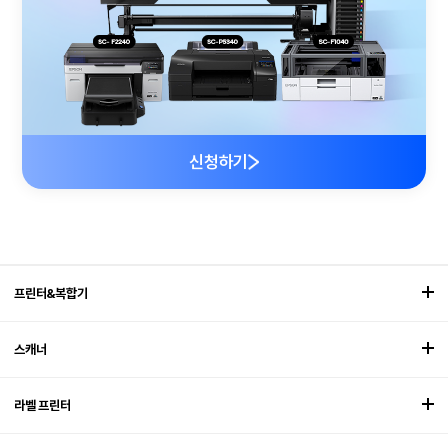
신청하기
프린터&복합기
스캐너
라벨 프린터