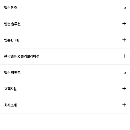
엡손 케어
엡손 솔루션
엡손 LIFE
한국엡손 X 콜라보레이션
엡손 이벤트
고객지원
회사소개