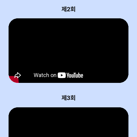
제2회
제3회