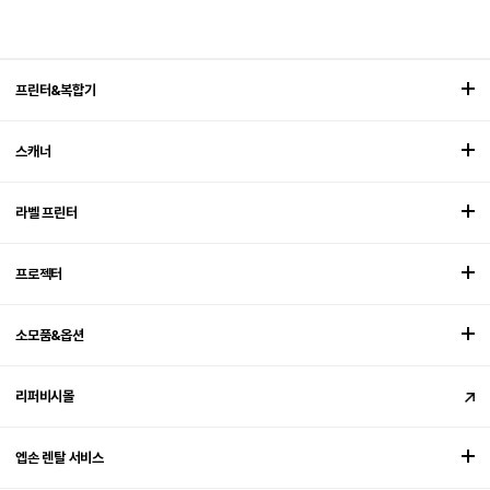
프린터&복합기
스캐너
라벨 프린터
프로젝터
소모품&옵션
리퍼비시몰
엡손 렌탈 서비스