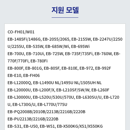
지원 모델
CO-FH01/W01
EB-1485Fi/1486G, EB-2055/2065, EB-2155W, EB-2247U/2250
U/2255U, EB-535W, EB-685W/Wi, EB-695Wi
EB-700U, EB-710Ui, EB-725W, EB-735F/735Fi, EB-760W, EB-
770F/770Fi, EB-780Fi
EB-800F, EB-801G, EB-805F, EB-810E, EB-972, EB-992F
EB-E10, EB-FH06
EB-L12000Q, EB-L1490U NL/1495U NL/1505UH NL
EB-L20000U, EB-L200F/X, EB-L210SF/SW/W, EB-L260F
EB-L30000U, EB-L520U/530U/570U, EB-L630SU/U, EB-L720
U, EB-L730G/U, EB-L770U/775U
EB-PQ2008B/2010B/2213B/2216B/2220B
EB-PU2213B/2216B/2220B
EB-S31, EB-U50, EB-W51, EB-X500KG/X51/X550KG