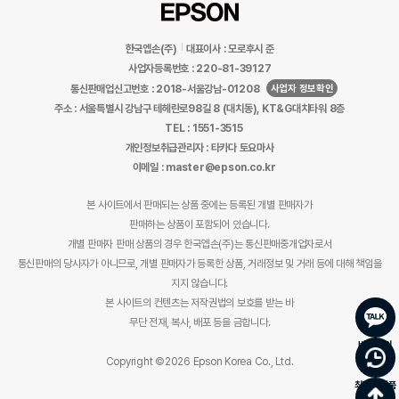
한국엡손(주)
대표이사 : 모로후시 준
사업자등록번호 : 220-81-39127
사업자 정보확인
통신판매업신고번호 : 2018-서울강남-01208
주소 : 서울특별시 강남구 테헤란로98길 8 (대치동), KT&G대치타워 8층
TEL : 1551-3515
개인정보취급관리자 : 타카다 토요마사
이메일 : master@epson.co.kr
본 사이트에서 판매되는 상품 중에는 등록된 개별 판매자가
판매하는 상품이 포함되어 있습니다.
개별 판매자 판매 상품의 경우 한국엡손(주)는 통신판매중개업자로서
통신판매의 당사자가 아니므로, 개별 판매자가 등록한 상품, 거래정보 및 거래 등에 대해 책임을
지지 않습니다.
본 사이트의 컨텐츠는 저작권법의 보호를 받는 바
무단 전재, 복사, 배포 등을 금합니다.
바로문의
Copyright ©2026 Epson Korea Co., Ltd.
최근 본 상품