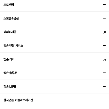
프로젝터
소모품&옵션
리퍼비시몰
엡손 렌탈 서비스
엡손 케어
엡손 솔루션
엡손 LIFE
한국엡손 X 콜라보레이션