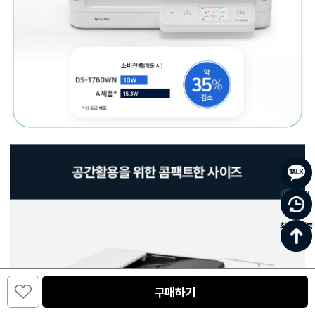
바로문의
최근 본 상품
0
구매하기
카테고리
주문/배송
홈
장바구니
마이페이지