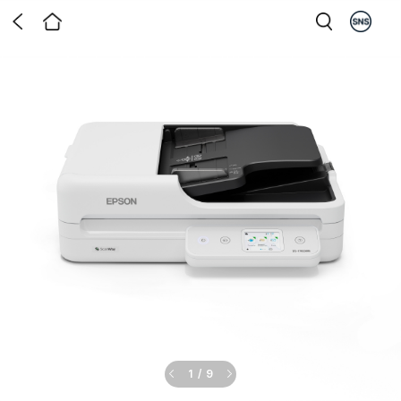
1
/
9