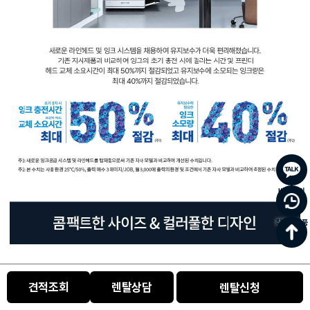
바로문의
최근 본 상품
0
견적조회
렌탈상담
렌탈신청
카테고리
주문/배송
홈
장바구니
마이페이지