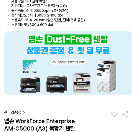
제품구분 : A3 컬러 복합기
지원기능 : 복사/프린트/스캔/팩스(옵션)
출력속도 : 최대 50/50ppm (흑백/컬러)
출력해상도 : 최대 600 x 2400 dpi
스캔속도 : 60/120 ipm (양면/단면, 컬러/흑백 동일)
스캔해상도 : 600 x 600 dpi
한국엡손㈜
엡손 WorkForce Enterprise
AM-C5000 (A3) 복합기 렌탈