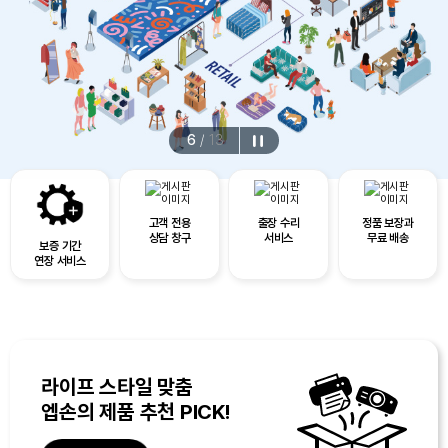
6
/
13
고객 전용
출장 수리
정품 보장과
상담 창구
서비스
무료 배송
보증 기간
연장 서비스
라이프 스타일 맞춤
엡손의 제품 추천 PICK!