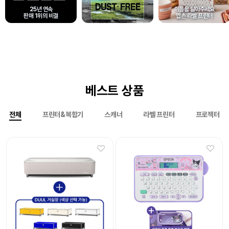
25년 연속
이름을 달아주세요
판매 1위의 비결
엡손 라벨 프린터
베스트 상품
전체
프린터&복합기
스캐너
라벨 프린터
프로젝터