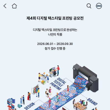
엡손 라운지 홈 에듀 프로모션
엡손 라운지 x DUUL 런칭 기념 이벤트
제4회 디지털 텍스타일 프린팅 공모전
엡손 라운지 전용 포토 프린터 패키지
프로젝터로 만든 홈시네마
Epson X Milwaukee
Safa 3 in 1 코팅/제본기
한 홈시네마 프로젝터, 이제 가구까
ECISION FORCE 패키지 재입고!
토 리뷰 남기고 상품권 받아가세요!
프린톡 패키지 출시
디지털 텍스타일 프린팅으로 완성하는
지 한번에
나만의 작품
작업을 완성하는 두가지 기준 PRECISION FORCE
프로젝터 구매 후 달라진 우리 집 일상의 순간,
그림일기, 단어카드는 물론 사무실에서도 사용가능
벨프린터의 정밀함과 밀워키의 힘으로 현장 작업의 완성도를 높여보세요.
일상과 비즈니스 스팟에서 손쉬운 사진 출력 서비스를 제공합니다.
생생한 사진과 글을 남기고 최대 50만원 상품권까지 챙겨가세요!
한정 수량 최
12% 할인에 증정품 이벤트까지
2026.06.01 ~ 2026.09.30
이벤트 기간 : 2026-08-01 ~ 2026-09-30
포토 리뷰 작성 시 신세계 상품권 3만원 증정
대 31% 할인 판매 중
799,000원 상당의 프리미엄 거실장을 무료로
참가 접수 진행 중
행사기간: 26.7.1 ~ 9.30
다섯 가지 컬러를 우리 집 인테리어에 맞게 선택해보세요
선착순 50대 한정, 재고소진 시 자동 종료
행사기간: 재고 소진 시 자동 종료
행사 기간: 50대 한정, 재고 소진 시 자동 종료