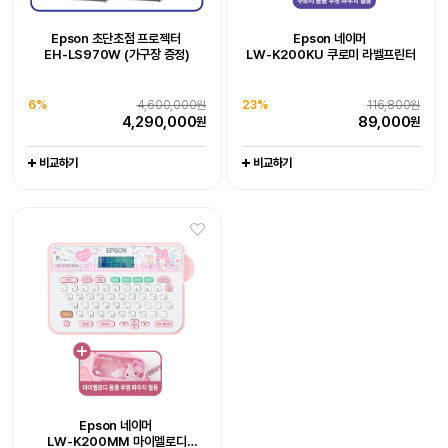
Epson WorkForce DS-530III
Epson WorkForce DS-785W
Epson 초단초점 프로젝터
Epson 네이머
Epson 초단초점 프로젝터
Epson EcoTank
Epson 네이머
[잇섭 Pick] 엡손 라이프스튜디오
Epson EcoTank Pro
Epson 네이머
EH-LS970W (가구장 증정)
LW-K200KU 쿠로미 라벨프린터
LW-K200DA 곰돌이 푸 라벨프린터
EH-LS970W (가구장 증정)
포토 복합기 L8180
LW-H200RK 리락쿠마 라벨프린터
빔프로젝터 (EF-72)
팩스 복합기 L15150
엡손케어 1년 포함 패키지 상품
엡손케어 1년 포함 패키지 상품
6%
-
4,600,000원
0%
-
1,649,000원
엡손케어 1년 포함 패키지 상품
추가 구성품 포함 패키지 상품
엡손케어 1년 포함 패키지 상품
추가 구성품 포함 패키지 상품
4,290,000
1,649,000
38%
676,000원
23%
679,000원
원
원
6%
4,600,000원
23%
116,800원
0%
19%
704,000원
128,000원
1%
20%
1,065,000원
111,000원
417,000
519,000
원
원
4,290,000
89,000
원
원
704,000
102,800
1,044,000
88,600
원
원
원
원
비교하기
비교하기
비교하기
비교하기
비교하기
비교하기
비교하기
비교하기
비교하기
30대 한정 완판 임박,
엡손 정품 EH-LS800W, 150인치
4K 레이저 초단초점 빔프로젝터,
26%
3,800,000원
포토리뷰 5만원
2,790,000
원
Epson Perfection V39II
Epson WorkForce DS-C490
Epson 네이머
Epson 네이머
Epson 네이머
비교하기
LW-K200MM 마이멜로디
LW-K200PK 핑크 라벨프린터
LW-C410 라벨프린터