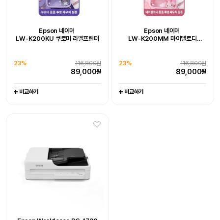
Epson 네이머
LW-K200DA 곰돌이 푸 라벨프린터
추가 구성품 포함 패키지 상품
Epson WorkForce DS-785W
Epson Workforce DS-1730
Epson 네이머
Epson 네이머
19%
128,000원
LW-K200KU 쿠로미 라벨프린터
LW-K200MM 마이멜로디
102,800
원
라벨프린터 라벨기
엡손케어 1년 포함 패키지 상품
엡손케어 1년 포함 패키지 상품
-
-
23%
679,000원
0%
539,000원
비교하기
23%
116,800원
23%
116,800원
519,000
539,000
원
원
89,000
89,000
원
원
비교하기
비교하기
비교하기
비교하기
Epson WorkForce DS-C330
Epson WorkForce DS-C490