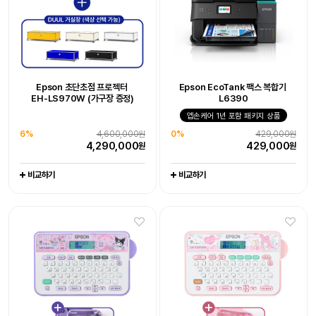
Epson WorkForce DS-530III
Epson 초단초점 프로젝터
Epson EcoTank 팩스 복합기
Epson EcoTank 팩스 복합기
Epson 초단초점 프로젝터
Epson 네이머
라이프스튜디오 EF-73 빔프로젝터
Epson EcoTank
Epson 네이머
EH-LS970W 엡손 케어 - 오픈마켓
EH-LS970W (가구장 증정)
L6390
LW-K200KU 쿠로미 라벨프린터
EH-LS970W (가구장 증정)
L6390
LW-K200MM 마이멜로디
포토프린터 L8050
엡손케어 1년 포함 패키지 상품
라벨프린터 라벨기
6%
-
4,600,000원
10%
엡손케어 1년 포함 패키지 상품
1,990,000원
엡손케어 1년 포함 패키지 상품
-
엡손케어 1년 포함 패키지 상품
-
-
4,290,000
1,790,000
38%
676,000원
원
원
6%
4,600,000원
0%
429,000원
0%
23%
429,000원
116,800원
0%
23%
444,000원
116,800원
0
417,000
원
원
4,290,000
429,000
원
원
429,000
89,000
444,000
89,000
원
원
원
원
비교하기
비교하기
비교하기
비교하기
비교하기
비교하기
비교하기
비교하기
비교하기