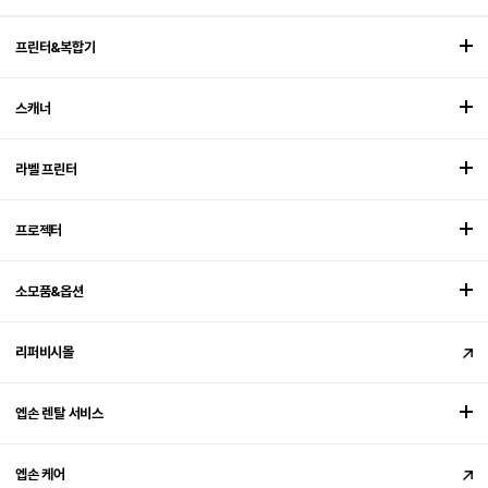
프린터&복합기
스캐너
라벨 프린터
프로젝터
소모품&옵션
리퍼비시몰
엡손 렌탈 서비스
엡손 케어