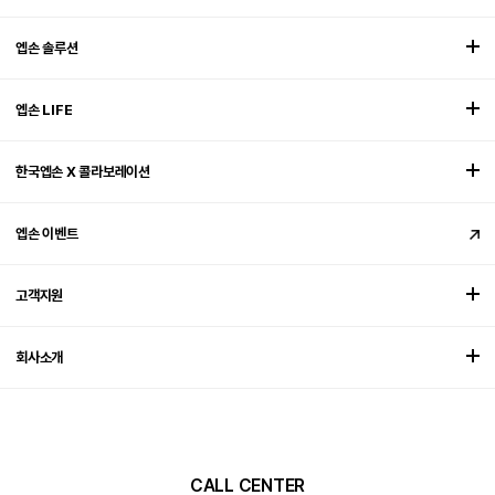
엡손 솔루션
엡손 LIFE
한국엡손 X 콜라보레이션
엡손 이벤트
고객지원
회사소개
CALL CENTER