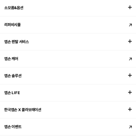
소모품&옵션
리퍼비시몰
엡손 렌탈 서비스
엡손 케어
엡손 솔루션
엡손 LIFE
한국엡손 X 콜라보레이션
엡손 이벤트