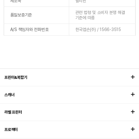
제조국
필리핀
관련 법령 및 소비자 분쟁 해결
품질보증기준
기준에 따름
A/S 책임자와 전화번호
한국엡손(주) / 1566-3515
프린터&복합기
스캐너
라벨 프린터
프로젝터