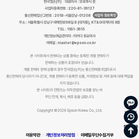
한국엡손(주)
대표이사 : 모로후시 준
사업자등록번호 : 220-81-39127
사업자 정보확인
통신판매업신고번호 : 2018-서울강남-01208
주소 : 서울특별시 강남구 테헤란로98길 8 (대치동), KT&G대치타워 8층
TEL : 1551-3515
개인정보취급관리자 : 타카다 토요마사
이메일 : master@epson.co.kr
본 사이트에서 판매되는 상품 중에는 등록된 개별 판매자가
판매하는 상품이 포함되어 있습니다.
개별 판매자 판매 상품의 경우 한국엡손(주)는 통신판매중개업자로서
통신판매의 당사자가 아니므로, 개별 판매자가 등록한 상품, 거래정보 및 거래 등에 대해 책임을
지지 않습니다.
본 사이트의 컨텐츠는 저작권법의 보호를 받는 바
무단 전재, 복사, 배포 등을 금합니다.
Copyright ©2026 Epson Korea Co., Ltd.
바로문의
최근 본 상품
이용약관
개인정보처리방침
이메일무단수집거부