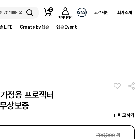
0
고객지원
회사소개
을 검색해보세요
마이페이지
손 LIFE
Create by 엡손
엡손 Event
HD 가정용 프로젝터
년 무상보증
비교하기
790,000
원