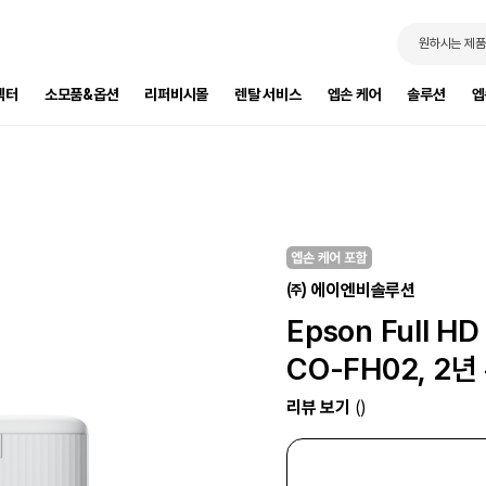
원하시는 제품
젝터
소모품&옵션
리퍼비시몰
렌탈 서비스
엡손 케어
솔루션
엡
㈜ 에이엔비솔루션
Epson Full 
CO-FH02, 2
리뷰 보기
()