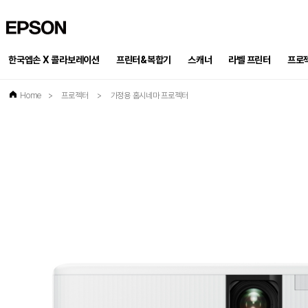
EPSON
한국엡손 X 콜라보레이션
프린터&복합기
스캐너
프로
라벨 프린터
Home
>
프로젝터
>
가정용 홈시네마 프로젝터