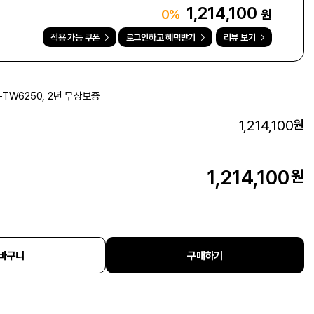
1,214,100
원
0%
적용 가능 쿠폰
로그인하고 혜택받기
리뷰 보기
-TW6250, 2년 무상보증
1,214,100
원
1,214,100
원
바구니
구매하기