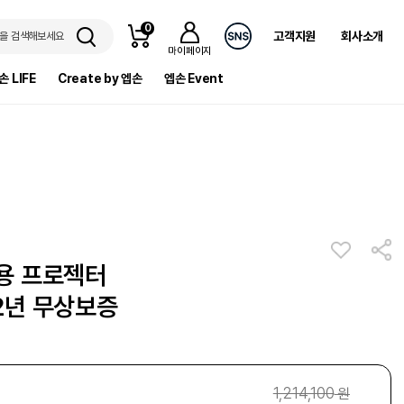
0
고객지원
회사소개
을 검색해보세요
마이페이지
손 LIFE
Create by 엡손
엡손 Event
정용 프로젝터
 2년 무상보증
1,214,100
원