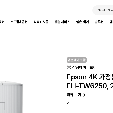
원하시는 제품
젝터
소모품&옵션
리퍼비시몰
렌탈 서비스
엡손 케어
솔루션
엡
㈜ 삼성아이티브이
Epson 4K 가
EH-TW6250,
리뷰 보기
()