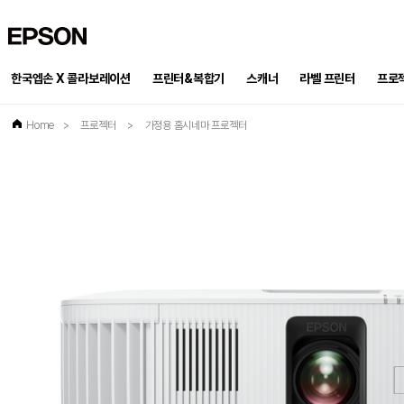
EPSON
한국엡손 X 콜라보레이션
프린터&복합기
스캐너
프로
라벨 프린터
Home
>
프로젝터
>
가정용 홈시네마 프로젝터