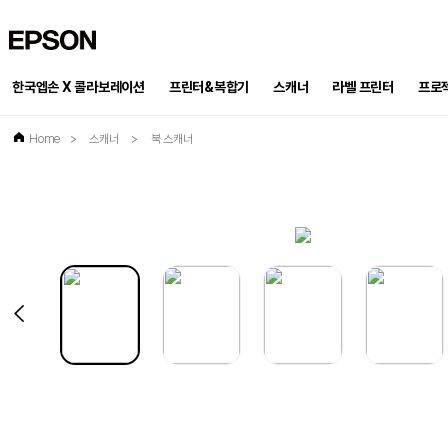
EPSON
한국엡손 X 콜라보레이션
프린터&복합기
스캐너
프로
라벨 프린터
Home
>
스캐너
>
북 스캐너