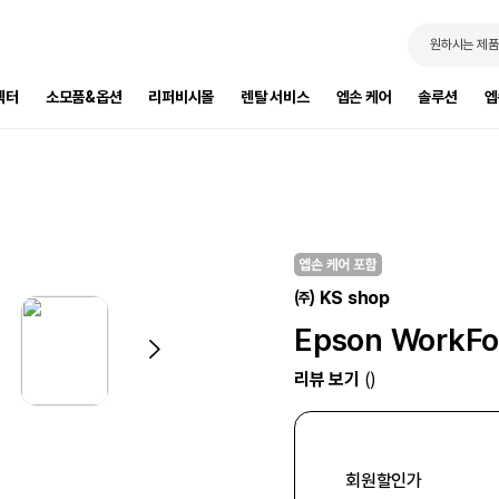
원하시는 제품
젝터
소모품&옵션
리퍼비시몰
렌탈 서비스
엡손 케어
솔루션
엡
㈜ KS shop
Epson WorkF
리뷰 보기
()
회원할인가