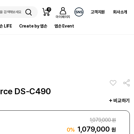
0
고객지원
회사소개
을 검색해보세요
마이페이지
손 LIFE
Create by 엡손
엡손 Event
orce DS-C490
비교하기
1,079,000
원
1,079,000
원
0%