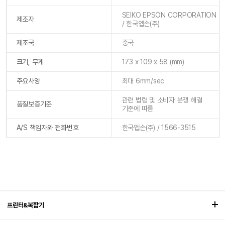
SEIKO EPSON CORPORATION
제조자
/ 한국엡손(주)
제조국
중국
크기, 무게
173 x 109 x 58 (mm)
주요사양
최대 6mm/sec
관련 법령 및 소비자 분쟁 해결
품질보증기준
기준에 따름
A/S 책임자와 전화번호
한국엡손(주) / 1566-3515
프린터&복합기