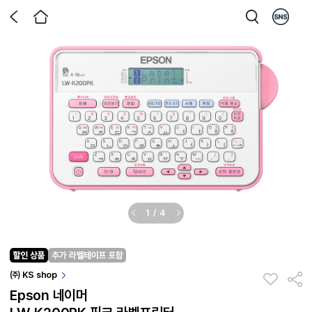
1
/
4
㈜ KS shop
Epson 네이머