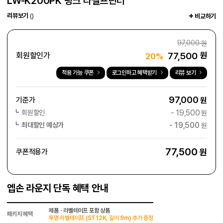
LW-K200PK 핑크 라벨프린터
리뷰보기
()
비교하기
97,000
원
77,500
원
회원할인가
20%
적용 가능 쿠폰
로그인하고 혜택받기
리뷰 보기
97,000
기준가
원
-
19,500
회원할인
원
-
19,500
최대할인 예상가
원
77,500
원
쿠폰적용가
엡손 라운지 단독 혜택 안내
제품ㆍ라벨테이프 포함 상품
패키지 혜택
투명 라벨테이프 (ST12K, 길이 9m) 추가 증정