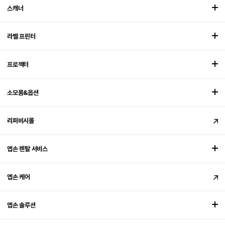
스캐너
라벨 프린터
프로젝터
소모품&옵션
리퍼비시몰
엡손 렌탈 서비스
엡손 케어
엡손 솔루션