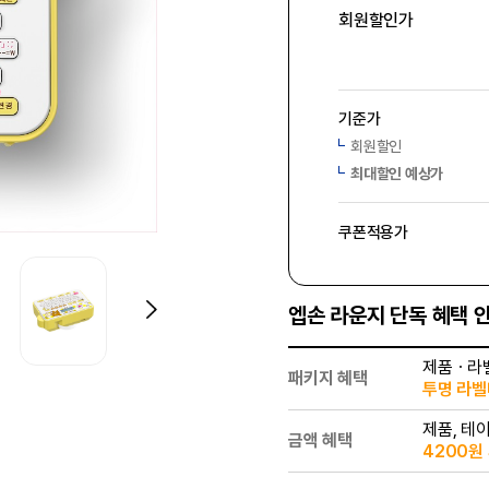
회원할인가
기준가
회원할인
최대할인 예상가
쿠폰적용가
엡손 라운지 단독 혜택 
제품ㆍ라
패키지 혜택
투명 라벨테
제품, 테
금액 혜택
4200원 