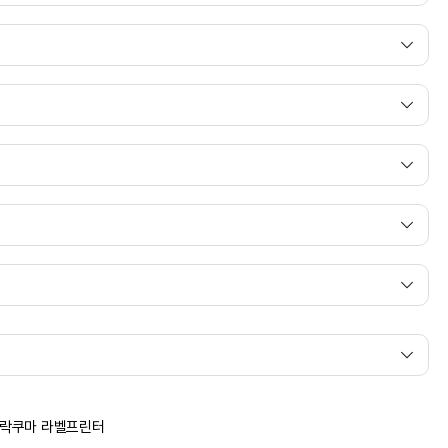
 리락쿠마 라벨프린터