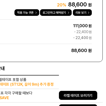
88,600
원
20%
적용 가능 쿠폰
로그인하고 혜택받기
리뷰 보기
111,000
원
-
22,400
원
-
22,400
원
88,600
원
안내
벨테이프 포함 상품
이프 (ST12K, 길이 9m) 추가 증정
이프 각각 구매할 때보다
라벨 테이프 보러가기
SAVE