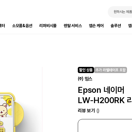
원하시는 제품
젝터
소모품&옵션
리퍼비시몰
렌탈 서비스
엡손 케어
솔루션
엡
㈜ 잉스
Epson 네이머
LW-H200RK
리뷰 보기
()