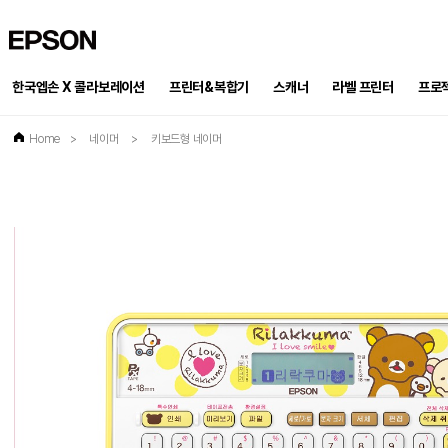
EPSON
한국엡손 X 콜라보레이션
프린터&복합기
스캐너
프로
라벨 프린터
Home
>
네이머
>
키보드형 네이머