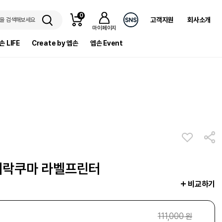
0
고객지원
회사소개
을 검색해보세요
마이페이지
손 LIFE
Create by 엡손
엡손 Event
 리락쿠마 라벨프린터
비교하기
111,000
원