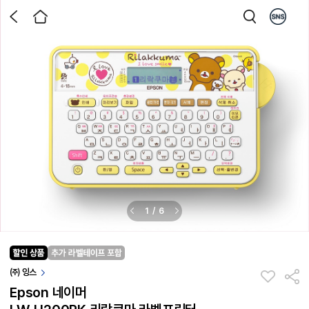
1
/
6
㈜ 잉스
Epson 네이머