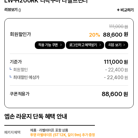
LW-H200RK 리락쿠마 라벨프린터
리뷰보기
()
비교하기
111,000
원
88,600
원
회원할인가
20%
적용 가능 쿠폰
로그인하고 혜택받기
리뷰 보기
111,000
기준가
원
-
22,400
회원할인
원
-
22,400
최대할인 예상가
원
88,600
원
쿠폰적용가
엡손 라운지 단독 혜택 안내
제품ㆍ라벨테이프 포함 상품
패키지 혜택
투명 라벨테이프 (ST12K, 길이 9m) 추가 증정