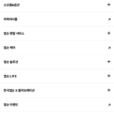
소모품&옵션
리퍼비시몰
엡손 렌탈 서비스
엡손 케어
엡손 솔루션
엡손 LIFE
한국엡손 X 콜라보레이션
엡손 이벤트