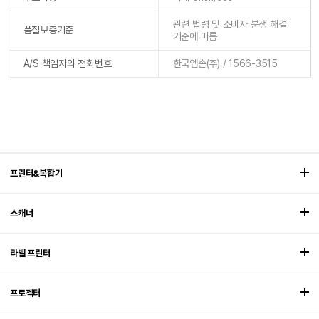
관련 법령 및 소비자 분쟁 해결
품질보증기준
기준에 따름
A/S 책임자와 전화번호
한국엡손(주) / 1566-3515
프린터&복합기
스캐너
라벨 프린터
프로젝터