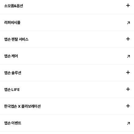
소모품&옵션
리퍼비시몰
엡손 렌탈 서비스
엡손 케어
엡손 솔루션
엡손 LIFE
한국엡손 X 콜라보레이션
엡손 이벤트