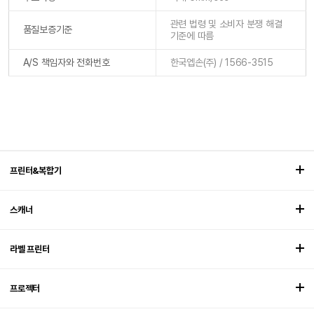
관련 법령 및 소비자 분쟁 해결
품질보증기준
기준에 따름
A/S 책임자와 전화번호
한국엡손(주) / 1566-3515
프린터&복합기
스캐너
라벨 프린터
프로젝터