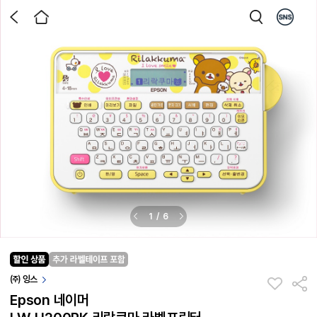
1
/
6
㈜ 잉스
Epson 네이머