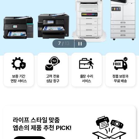
7
/
13
보증 기간
고객 전용
출장 수리
정품 보장과
연장 서비스
상담 창구
서비스
무료 배송
라이프 스타일 맞춤
엡손의 제품 추천 PICK!