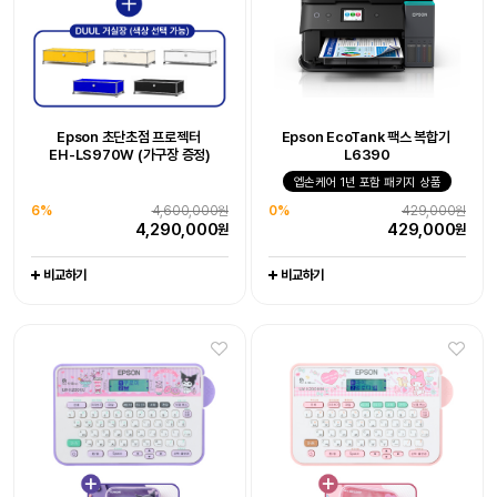
Epson WorkForce DS-530III
Epson 초단초점 프로젝터
Epson EcoTank 팩스 복합기
Epson EcoTank 팩스 복합기
Epson 초단초점 프로젝터
Epson 네이머
라이프스튜디오 EF-73 빔프로젝터
Epson EcoTank
Epson 네이머
EH-LS970W 엡손 케어 - 오픈마켓
EH-LS970W (가구장 증정)
L6390
LW-K200KU 쿠로미 라벨프린터
EH-LS970W (가구장 증정)
L6390
LW-K200MM 마이멜로디
포토프린터 L8050
엡손케어 1년 포함 패키지 상품
라벨프린터 라벨기
6%
-
4,600,000원
10%
엡손케어 1년 포함 패키지 상품
1,990,000원
엡손케어 1년 포함 패키지 상품
-
엡손케어 1년 포함 패키지 상품
-
-
4,290,000
1,790,000
38%
676,000원
원
원
6%
4,600,000원
0%
429,000원
0%
23%
429,000원
116,800원
0%
23%
444,000원
116,800원
0
417,000
원
원
4,290,000
429,000
원
원
429,000
89,000
444,000
89,000
원
원
원
원
비교하기
비교하기
비교하기
비교하기
비교하기
비교하기
비교하기
비교하기
비교하기