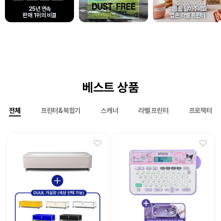
25년 연속
이름을 달아주세요
판매 1위의 비결
엡손 라벨 프린터
베스트 상품
전체
프린터&복합기
스캐너
라벨 프린터
프로젝터
Epson 네이머
Epson 네이머
LW-K200DA 곰돌이 푸 라벨프린터
LW-H200RK 리락쿠마 라벨프린터