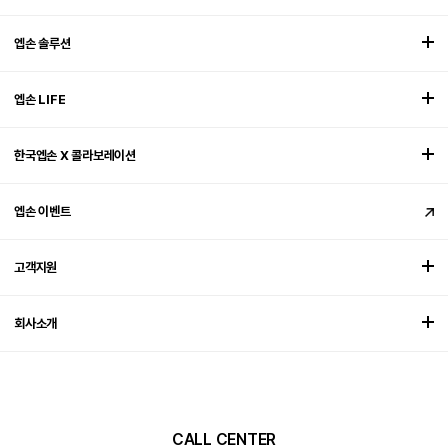
엡손 솔루션
엡손 LIFE
한국엡손 X 콜라보레이션
엡손 이벤트
고객지원
회사소개
CALL CENTER