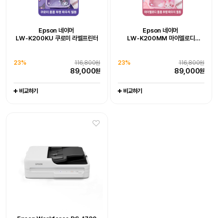
Epson 네이머
LW-K200DA 곰돌이 푸 라벨프린터
추가 구성품 포함 패키지 상품
Epson WorkForce DS-785W
Epson Workforce DS-1730
Epson 네이머
Epson 네이머
19%
128,000원
LW-K200KU 쿠로미 라벨프린터
LW-K200MM 마이멜로디
102,800
원
라벨프린터 라벨기
엡손케어 1년 포함 패키지 상품
엡손케어 1년 포함 패키지 상품
-
-
23%
679,000원
0%
539,000원
비교하기
23%
116,800원
23%
116,800원
519,000
539,000
원
원
89,000
89,000
원
원
비교하기
비교하기
비교하기
비교하기
Epson WorkForce DS-C330
Epson WorkForce DS-C490