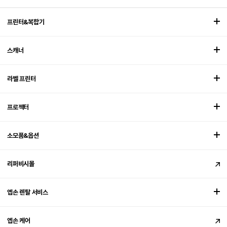
프린터&복합기
스캐너
라벨 프린터
프로젝터
소모품&옵션
리퍼비시몰
엡손 렌탈 서비스
엡손 케어