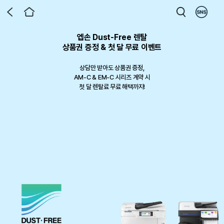
엡손 Dust-Free 렌탈
엡손 라운지 x DUUL 런칭 기념 이벤트
제4회 디지털 텍스타일 프린팅 공모전
엡손 라운지 전용 포토 프린터 패키지
엡손 라운지 홈 에듀 프로모션
프로젝터로 만든 홈시네마
Epson X Milwaukee
상품권 증정 & 첫 달 무료 이벤트
한 홈시네마 프로젝터, 이제 가구까
ECISION FORCE 패키지 재입고!
토 리뷰 남기고 상품권 받아가세요!
Safa 3 in 1 코팅/제본기
프린톡 패키지 출시
디지털 텍스타일 프린팅으로 완성하는
지 한번에
상담만 받아도 상품권 증정,
나만의 작품
작업을 완성하는 두가지 기준 PRECISION FORCE
프로젝터 구매 후 달라진 우리 집 일상의 순간,
AM-C & EM-C 시리즈 계약 시
그림일기, 단어카드는 물론 사무실에서도 사용가능
벨프린터의 정밀함과 밀워키의 힘으로 현장 작업의 완성도를 높여보세요.
일상과 비즈니스 스팟에서 손쉬운 사진 출력 서비스를 제공합니다.
생생한 사진과 글을 남기고 최대 50만원 상품권까지 챙겨가세요!
한정 수량 최
첫 달 렌탈료 무료 해택까지!
12% 할인에 증정품 이벤트까지
2026.06.01 ~ 2026.09.30
이벤트 기간 : 2026-08-01 ~ 2026-09-30
포토 리뷰 작성 시 신세계 상품권 3만원 증정
대 31% 할인 판매 중
799,000원 상당의 프리미엄 거실장을 무료로
참가 접수 진행 중
행사기간: 26.7.1 ~ 9.30
다섯 가지 컬러를 우리 집 인테리어에 맞게 선택해보세요
선착순 50대 한정, 재고소진 시 자동 종료
행사기간: 재고 소진 시 자동 종료
행사 기간: 50대 한정, 재고 소진 시 자동 종료