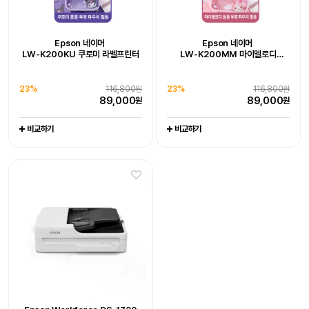
Epson 네이머
LW-K200DA 곰돌이 푸 라벨프린터
추가 구성품 포함 패키지 상품
Epson WorkForce DS-785W
Epson Workforce DS-1730
Epson 네이머
Epson 네이머
19%
128,000원
LW-K200KU 쿠로미 라벨프린터
LW-K200MM 마이멜로디
102,800
원
라벨프린터 라벨기
엡손케어 1년 포함 패키지 상품
엡손케어 1년 포함 패키지 상품
-
-
23%
679,000원
0%
539,000원
비교하기
23%
116,800원
23%
116,800원
519,000
539,000
원
원
89,000
89,000
원
원
비교하기
비교하기
비교하기
비교하기
Epson WorkForce DS-C330
Epson WorkForce DS-C490