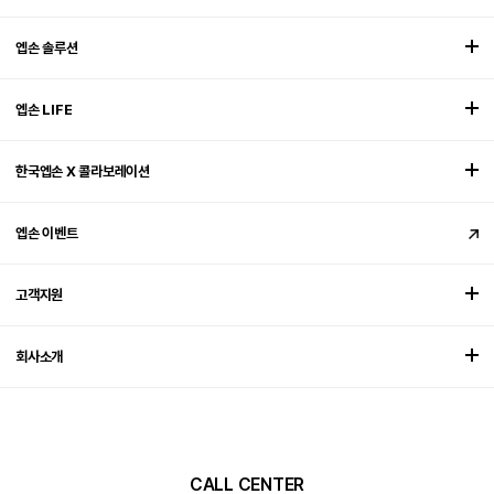
엡손 솔루션
엡손 LIFE
한국엡손 X 콜라보레이션
엡손 이벤트
고객지원
회사소개
CALL CENTER