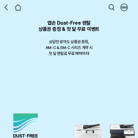
엡손 Dust-Free 렌탈
엡손 라운지 x DUUL 런칭 기념 이벤트
제4회 디지털 텍스타일 프린팅 공모전
엡손 라운지 전용 포토 프린터 패키지
엡손 라운지 홈 에듀 프로모션
프로젝터로 만든 홈시네마
Epson X Milwaukee
상품권 증정 & 첫 달 무료 이벤트
한 홈시네마 프로젝터, 이제 가구까
ECISION FORCE 패키지 재입고!
토 리뷰 남기고 상품권 받아가세요!
Safa 3 in 1 코팅/제본기
프린톡 패키지 출시
디지털 텍스타일 프린팅으로 완성하는
지 한번에
상담만 받아도 상품권 증정,
나만의 작품
작업을 완성하는 두가지 기준 PRECISION FORCE
프로젝터 구매 후 달라진 우리 집 일상의 순간,
AM-C & EM-C 시리즈 계약 시
그림일기, 단어카드는 물론 사무실에서도 사용가능
벨프린터의 정밀함과 밀워키의 힘으로 현장 작업의 완성도를 높여보세요.
일상과 비즈니스 스팟에서 손쉬운 사진 출력 서비스를 제공합니다.
생생한 사진과 글을 남기고 최대 50만원 상품권까지 챙겨가세요!
한정 수량 최
첫 달 렌탈료 무료 해택까지!
12% 할인에 증정품 이벤트까지
2026.06.01 ~ 2026.09.30
이벤트 기간 : 2026-08-01 ~ 2026-09-30
포토 리뷰 작성 시 신세계 상품권 3만원 증정
대 31% 할인 판매 중
799,000원 상당의 프리미엄 거실장을 무료로
참가 접수 진행 중
행사기간: 26.7.1 ~ 9.30
다섯 가지 컬러를 우리 집 인테리어에 맞게 선택해보세요
선착순 50대 한정, 재고소진 시 자동 종료
행사기간: 재고 소진 시 자동 종료
행사 기간: 50대 한정, 재고 소진 시 자동 종료