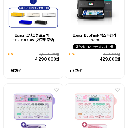
Epson WorkForce DS-530III
Epson 초단초점 프로젝터
Epson EcoTank 팩스 복합기
Epson EcoTank 팩스 복합기
Epson 초단초점 프로젝터
Epson 네이머
라이프스튜디오 EF-73 빔프로젝터
Epson EcoTank
Epson 네이머
EH-LS970W 엡손 케어 - 오픈마켓
EH-LS970W (가구장 증정)
L6390
LW-K200KU 쿠로미 라벨프린터
EH-LS970W (가구장 증정)
L6390
LW-K200MM 마이멜로디
포토프린터 L8050
엡손케어 1년 포함 패키지 상품
라벨프린터 라벨기
6%
-
4,600,000원
10%
엡손케어 1년 포함 패키지 상품
1,990,000원
엡손케어 1년 포함 패키지 상품
-
엡손케어 1년 포함 패키지 상품
-
-
4,290,000
1,790,000
38%
676,000원
원
원
6%
4,600,000원
0%
429,000원
0%
23%
429,000원
116,800원
0%
23%
444,000원
116,800원
0
417,000
원
원
4,290,000
429,000
원
원
429,000
89,000
444,000
89,000
원
원
원
원
비교하기
비교하기
비교하기
비교하기
비교하기
비교하기
비교하기
비교하기
비교하기