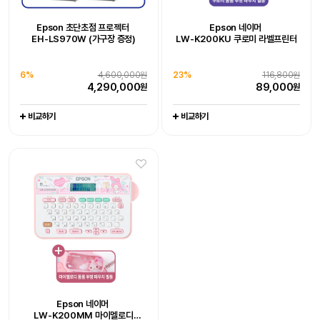
Epson WorkForce DS-530III
Epson WorkForce DS-785W
Epson 초단초점 프로젝터
Epson 네이머
Epson 초단초점 프로젝터
Epson EcoTank
Epson 네이머
[잇섭 Pick] 엡손 라이프스튜디오
Epson EcoTank Pro
Epson 네이머
EH-LS970W (가구장 증정)
LW-K200KU 쿠로미 라벨프린터
LW-K200DA 곰돌이 푸 라벨프린터
EH-LS970W (가구장 증정)
포토 복합기 L8180
LW-H200RK 리락쿠마 라벨프린터
빔프로젝터 (EF-72)
팩스 복합기 L15150
엡손케어 1년 포함 패키지 상품
엡손케어 1년 포함 패키지 상품
6%
-
4,600,000원
0%
-
1,649,000원
엡손케어 1년 포함 패키지 상품
추가 구성품 포함 패키지 상품
엡손케어 1년 포함 패키지 상품
추가 구성품 포함 패키지 상품
4,290,000
1,649,000
38%
676,000원
23%
679,000원
원
원
6%
4,600,000원
23%
116,800원
0%
19%
704,000원
128,000원
1%
20%
1,065,000원
111,000원
417,000
519,000
원
원
4,290,000
89,000
원
원
704,000
102,800
1,044,000
88,600
원
원
원
원
비교하기
비교하기
비교하기
비교하기
비교하기
비교하기
비교하기
비교하기
비교하기
30대 한정 완판 임박,
엡손 정품 EH-LS800W, 150인치
4K 레이저 초단초점 빔프로젝터,
26%
3,800,000원
포토리뷰 5만원
2,790,000
원
Epson Perfection V39II
Epson WorkForce DS-C490
Epson 네이머
Epson 네이머
Epson 네이머
비교하기
LW-K200MM 마이멜로디
LW-K200PK 핑크 라벨프린터
LW-C410 라벨프린터