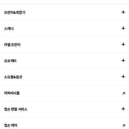
프린터&복합기
스캐너
라벨 프린터
프로젝터
소모품&옵션
리퍼비시몰
엡손 렌탈 서비스
엡손 케어