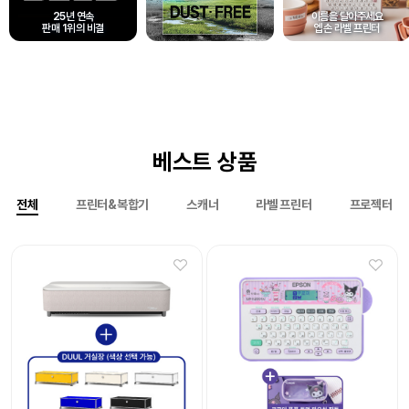
25년 연속
이름을 달아주세요
판매 1위의 비결
엡손 라벨 프린터
베스트 상품
전체
프린터&복합기
스캐너
라벨 프린터
프로젝터