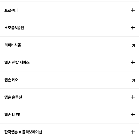
프로젝터
소모품&옵션
리퍼비시몰
엡손 렌탈 서비스
엡손 케어
엡손 솔루션
엡손 LIFE
한국엡손 X 콜라보레이션