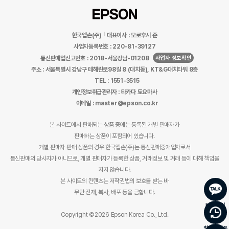
한국엡손(주)
대표이사 : 모로후시 준
사업자등록번호 : 220-81-39127
사업자 정보확인
통신판매업신고번호 : 2018-서울강남-01208
주소 : 서울특별시 강남구 테헤란로98길 8 (대치동), KT&G대치타워 8층
TEL : 1551-3515
개인정보취급관리자 : 타카다 토요마사
이메일 : master@epson.co.kr
본 사이트에서 판매되는 상품 중에는 등록된 개별 판매자가
판매하는 상품이 포함되어 있습니다.
개별 판매자 판매 상품의 경우 한국엡손(주)는 통신판매중개업자로서
통신판매의 당사자가 아니므로, 개별 판매자가 등록한 상품, 거래정보 및 거래 등에 대해 책임을
지지 않습니다.
본 사이트의 컨텐츠는 저작권법의 보호를 받는 바
무단 전재, 복사, 배포 등을 금합니다.
바로문의
Copyright ©2026 Epson Korea Co., Ltd.
최근 본 상품