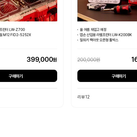
프린터 LW-Z700
올 여름 재입고 예정
 M12 FID2-5252X
엡손 산업용 라벨프린터 LW-K200BK
밀워키 팩아웃 오픈형 툴박스
399,000
1
원
200,000원
구매하기
구매하기
리뷰 12