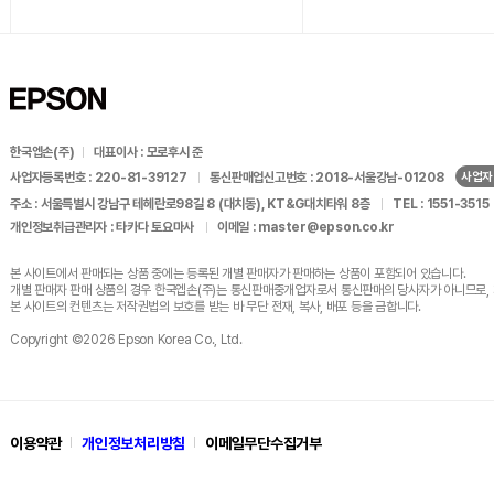
한국엡손(주)
대표이사 : 모로후시 준
사업자
사업자등록번호 : 220-81-39127
통신판매업신고번호 : 2018-서울강남-01208
주소 : 서울특별시 강남구 테헤란로98길 8 (대치동), KT&G대치타워 8층
TEL : 1551-3515
개인정보취급관리자 : 타카다 토요마사
이메일 : master@epson.co.kr
본 사이트에서 판매되는 상품 중에는 등록된 개별 판매자가
판매하는 상품이 포함되어 있습니다.
개별 판매자 판매 상품의 경우 한국엡손(주)는 통신판매중개업자로서
통신판매의 당사자가 아니므로, 
본 사이트의 컨텐츠는 저작권법의 보호를 받는 바
무단 전재, 복사, 배포 등을 금합니다.
Copyright ©2026 Epson Korea Co., Ltd.
이용약관
개인정보처리방침
이메일무단수집거부