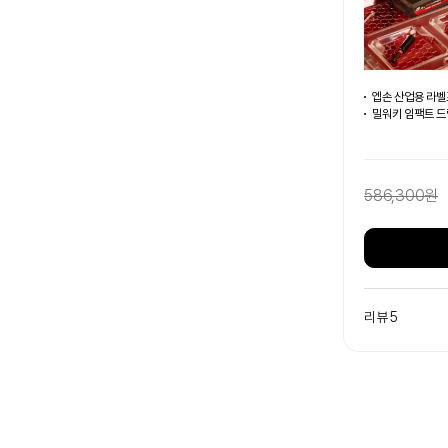
엡손 산업용 라벨
밀워키 임팩트 드릴
586,300원
리뷰 5