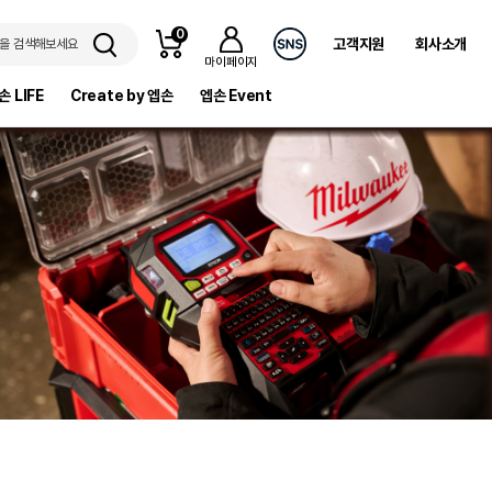
0
고객지원
회사소개
을 검색해보세요
마이페이지
손 LIFE
Create by 엡손
엡손 Event