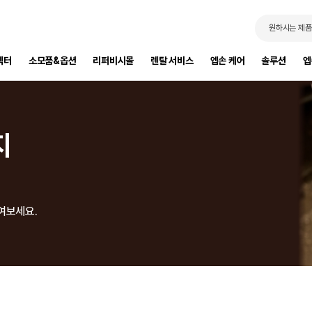
원하시는 제품
젝터
소모품&옵션
리퍼비시몰
렌탈 서비스
엡손 케어
솔루션
엡
지
여보세요.