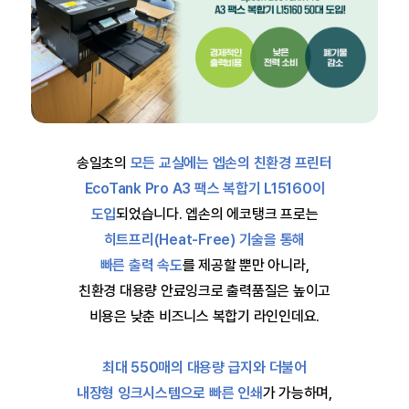
송일초의
모든 교실에는 엡손의 친환경 프린터
EcoTank Pro A3 팩스 복합기 L15160이
도입
되었습니다.
엡손의 에코탱크 프로는
히트프리(Heat-Free) 기술을 통해
빠른 출력 속도
를 제공할 뿐만 아니라,
친환경 대용량 안료잉크로 출력품질은 높이고
비용은 낮춘 비즈니스 복합기 라인인데요.
최대 550매의 대용량 급지와 더불어
내장형 잉크시스템으로 빠른 인쇄
가 가능하며,