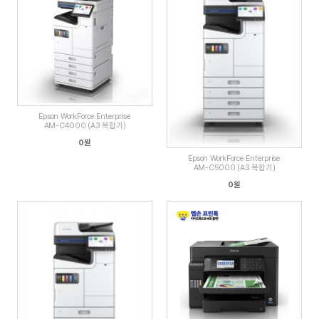
Epson WorkForce Enterprise
AM-C4000 (A3 복합기)
0원
Epson WorkForce Enterprise
AM-C5000 (A3 복합기)
0원