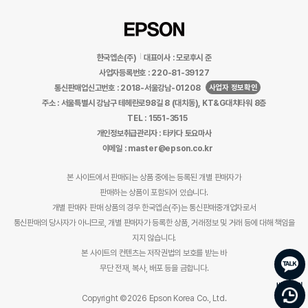
한국엡손(주)
대표이사 : 모로후시 준
사업자등록번호 : 220-81-39127
사업자 정보확인
통신판매업신고번호 : 2018-서울강남-01208
주소 : 서울특별시 강남구 테헤란로98길 8 (대치동), KT&G대치타워 8층
TEL : 1551-3515
개인정보취급관리자 : 타카다 토요마사
이메일 : master@epson.co.kr
본 사이트에서 판매되는 상품 중에는 등록된 개별 판매자가
판매하는 상품이 포함되어 있습니다.
개별 판매자 판매 상품의 경우 한국엡손(주)는 통신판매중개업자로서
통신판매의 당사자가 아니므로, 개별 판매자가 등록한 상품, 거래정보 및 거래 등에 대해 책임을
지지 않습니다.
본 사이트의 컨텐츠는 저작권법의 보호를 받는 바
무단 전재, 복사, 배포 등을 금합니다.
바로문의
Copyright ©2026 Epson Korea Co., Ltd.