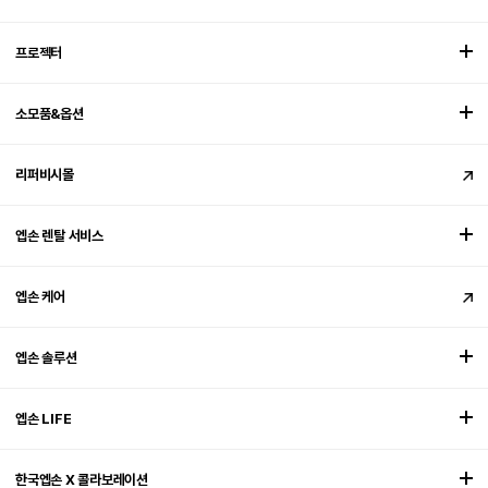
프로젝터
소모품&옵션
리퍼비시몰
엡손 렌탈 서비스
엡손 케어
엡손 솔루션
엡손 LIFE
한국엡손 X 콜라보레이션