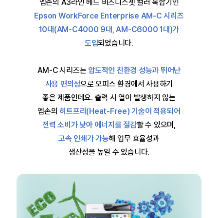
엡손의 A3라인 헤드 비즈니스젯 컬러 복합기인
Epson WorkForce Enterprise AM-C 시리즈
10대(AM-C4000 9대, AM-C6000 1대)가
도입
되었습니다.
AM-C 시리즈는
압도적인 친환경 성능과 뛰어난
사용 편의성
으로 오피스 환경에서 사용하기
좋은 제품인데요.
출력 시 열이 발생하지 않는
엡손의
히트프리(Heat-Free) 기술이 적용되어
전력 소비가 낮아 에너지를 절감
할 수 있으며,
고속 인쇄가 가능
해 업무 효율성과
생산성을 높일 수 있습니다.